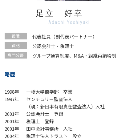
足立 好幸
Adachi Yoshiyuki
役職
代表社員（副代表パートナー）
資格
公認会計士・税理士
専門分野
グループ通算制度、M&A・組織再編税制
略歴
1998年
一橋大学商学部 卒業
1997年
センチュリー監査法人
（現：新日本有限責任監査法人）入社
2001年
公認会計士 登録
2001年
税理士 登録
2001年
田中会計事務所 入社
2004年
税理士法人トラスト 設立