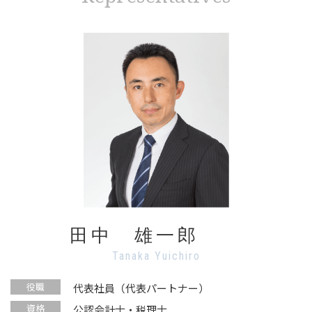
田中 雄一郎
Tanaka Yuichiro
役職
代表社員（代表パートナー）
資格
公認会計士・税理士